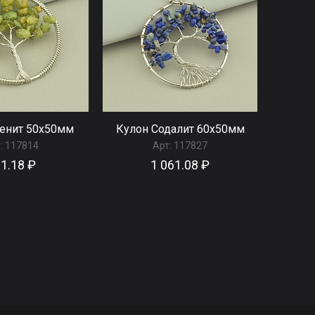
енит 50x50мм
Кулон Содалит 60x50мм
:
117814
Арт:
117827
1.18 ₽
1 061.08 ₽