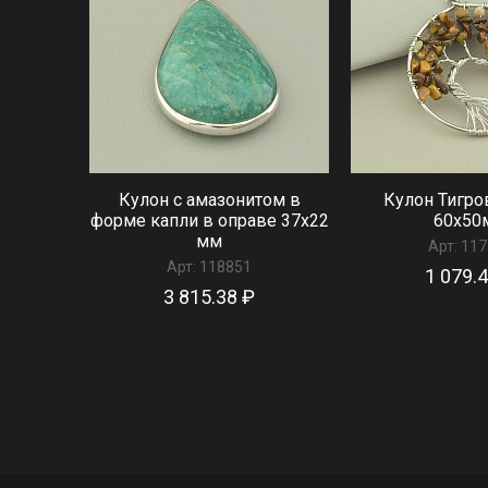
Кулон с амазонитом в
Кулон Тигро
форме капли в оправе 37x22
60x50
мм
Арт:
117
Арт:
118851
1 079.
3 815.38 ₽