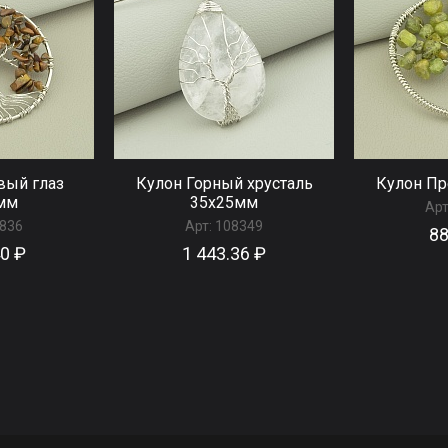
вый глаз
Кулон Горный хрусталь
Кулон Пр
мм
35x25мм
Арт
836
Арт:
108349
88
40 ₽
1 443.36 ₽