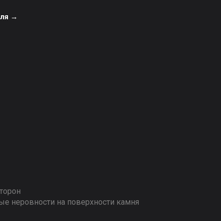
еля →
сторон
ые неровности на поверхности камня