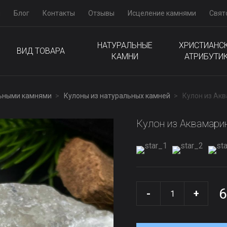
м
Блог
Контакты
Отзывы
Исцеление камнями
Свят
НАТУРАЛЬНЫЕ
ХРИСТИАНС
ВИД ТОВАРА
КАМНИ
АТРИБУТИ
льными камнями
Кулоны из натуральных камней
Кулон из Ак
Кулон из Аквамари
6
-
+