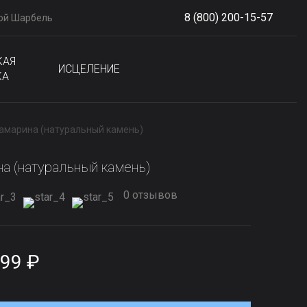
8 (800) 200-15-57
ой Шарбель
S
phone
КАЯ
ИСЦЕЛЕНИЕ
КА
вамарина (натуральный камень)
на (натуральный камень)
0 отзывов
99 ₽