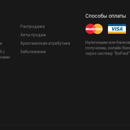
Способы оплаты
Распродажа
Хиты продаж
Наличными или банков
и
Христианская атрибутика
получении, онлайн бан
й с
Заболевания
через систему "BePaid"
мнями