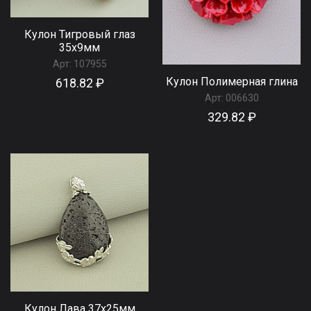
Кулон Тигровый глаз
35x9мм
Арт:
107955
Кулон Полимерная глина
618.82 ₽
Арт:
006630
329.82 ₽
Кулон Лава 37x25мм