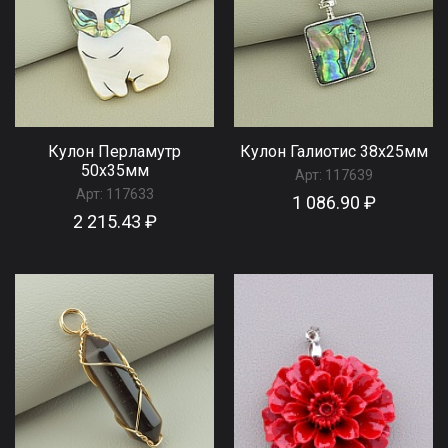
Кулон Перламутр
Кулон Галиотис 38x25мм
50x35мм
Арт:
117639
Арт:
117633
1 086.90 ₽
2 215.43 ₽