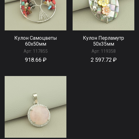
Кулон Самоцветы
Кулон Перламутр
60x50мм
50x35мм
Арт:
117855
Арт:
119358
918.66 ₽
2 597.72 ₽