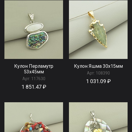
Кулон Перламутр
Кулон Яшма 30x15мм
53x45мм
Арт:
108390
Арт:
117630
1 031.09 ₽
1 851.47 ₽