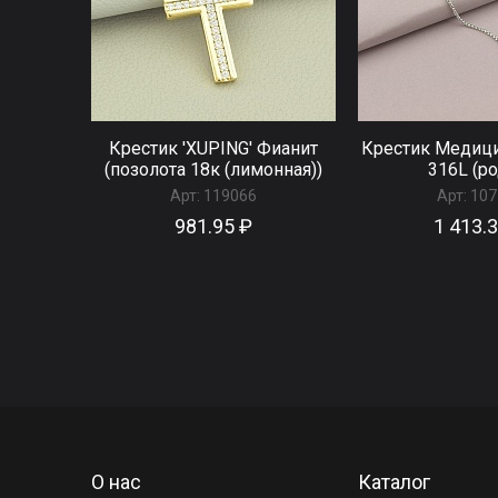
Крестик 'XUPING' Фианит
Крестик Медици
(позолота 18к (лимонная))
316L (ро
Арт:
119066
Арт:
107
981.95 ₽
1 413.
О нас
Каталог