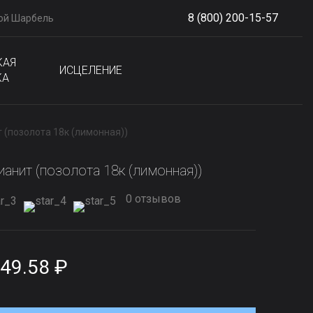
8 (800) 200-15-57
ой Шарбель
S
phone
КАЯ
ИСЦЕЛЕНИЕ
КА
т (позолота 18к (лимонная))
ианит (позолота 18к (лимонная))
0 отзывов
49.58 ₽