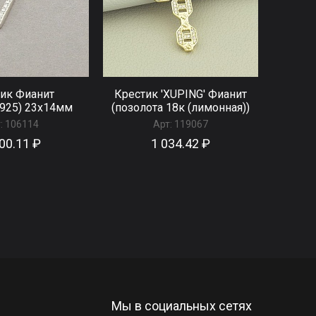
ик Фианит
Крестик 'XUPING' Фианит
925) 23х14мм
(позолота 18к (лимонная))
:
106114
Арт:
119067
00.11 ₽
1 034.42 ₽
Мы в социальных сетях