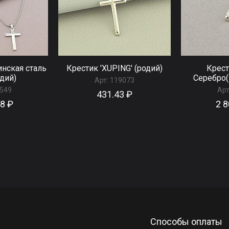
нская сталь
Крестик 'XUPING' (родий)
Крест
дий)
Серебро(
Арт:
119073
549
Арт
431.43 ₽
38 ₽
2 8
Способы оплаты