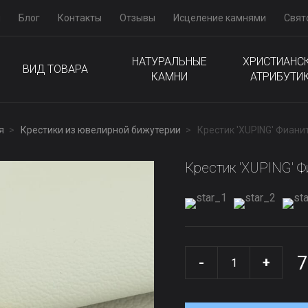
м
Блог
Контакты
Отзывы
Исцеление камнями
Свят
НАТУРАЛЬНЫЕ
ХРИСТИАНС
ВИД ТОВАРА
КАМНИ
АТРИБУТИ
я
Крестики из ювелирной бижутерии
Крестик 'XUPING' Фиани
Крестик 'XUPING' Ф
7
-
+