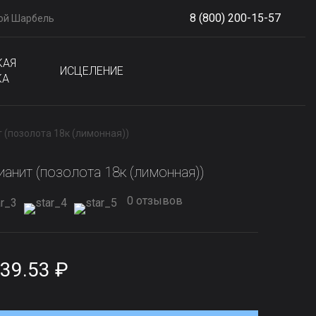
8 (800) 200-15-57
ой Шарбель
S
phone
КАЯ
ИСЦЕЛЕНИЕ
КА
т (позолота 18к (лимонная))
ианит (позолота 18к (лимонная))
0 отзывов
39.53 ₽