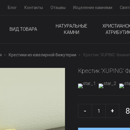
м
Блог
Контакты
Отзывы
Исцеление камнями
Свят
НАТУРАЛЬНЫЕ
ХРИСТИАНС
ВИД ТОВАРА
КАМНИ
АТРИБУТИ
я
Крестики из ювелирной бижутерии
Крестик 'XUPING' Фиани
Крестик 'XUPING' Ф
8
-
+