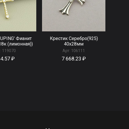
XUPING' Фианит
Крестик Серебро(925)
18к (лимонная))
40х28мм
:
119070
Арт:
106111
4.57 ₽
7 668.23 ₽