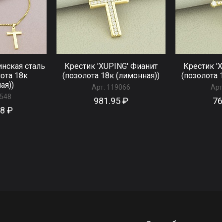
нская сталь
Крестик 'XUPING' Фианит
Крестик '
ота 18к
(позолота 18к (лимонная))
(позолота 
ая))
Арт:
119066
Арт
548
981.95 ₽
76
88 ₽