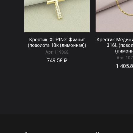
Крестик 'XUPING' Фианит
Крестик Медици
(позолота 18к (лимонная))
316L (позол
(лимонн
Арт:
119068
Арт:
107
749.58 ₽
1 405.