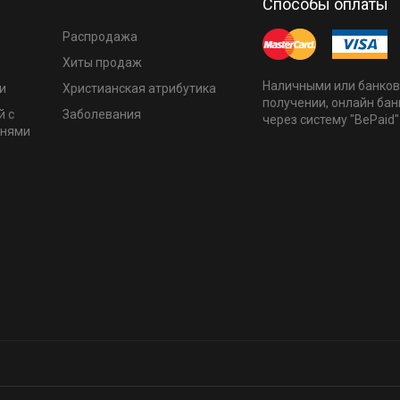
Способы оплаты
Распродажа
Хиты продаж
Наличными или банков
и
Христианская атрибутика
получении, онлайн бан
й с
Заболевания
через систему "BePaid"
мнями