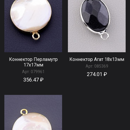
Коннектор Перламутр
Коннектор Агат 18x13мм
17x17мм
Арт:
085369
Арт:
079961
274.01 ₽
356.47 ₽