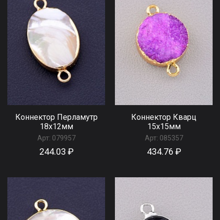
Коннектор Перламутр
Коннектор Кварц
18x12мм
15x15мм
Арт:
079957
Арт:
085357
244.03 ₽
434.76 ₽