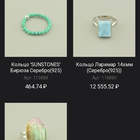
Кольцо 'SUNSTONES'
Кольцо Ларимар 14хмм
Бирюза Серебро(925)
(Серебро(925))
Арт:
113888
Арт:
118880
464.74 ₽
12 555.52 ₽