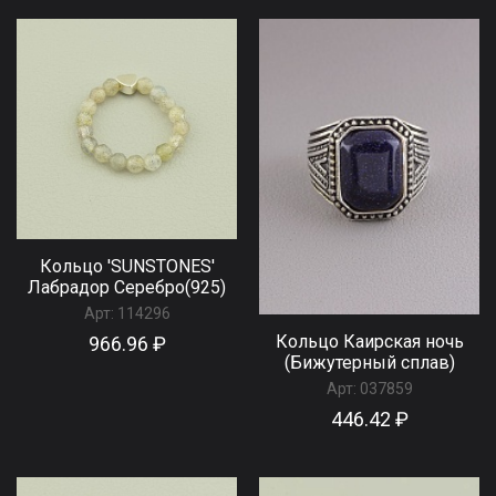
Кольцо 'SUNSTONES'
Лабрадор Серебро(925)
Арт:
114296
Кольцо Каирская ночь
966.96 ₽
(Бижутерный сплав)
Арт:
037859
446.42 ₽