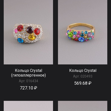
Кольцо Сrystal
Кольцо Сrystal
(гипоаллергенное)
Арт:
020493
Арт:
016434
569.68 ₽
727.10 ₽