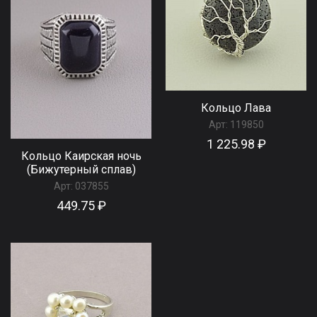
Кольцо Лава
Арт:
119850
1 225.98 ₽
Кольцо Каирская ночь
(Бижутерный сплав)
Арт:
037855
449.75 ₽