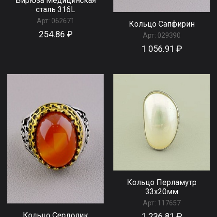
Бирюза Медицинская
сталь 316L
Арт:
062671
Кольцо Сапфирин
254.86 ₽
Арт:
029390
1 056.91 ₽
Кольцо Перламутр
33x20мм
Арт:
117657
Кольцо Сердолик
1 236.81 ₽