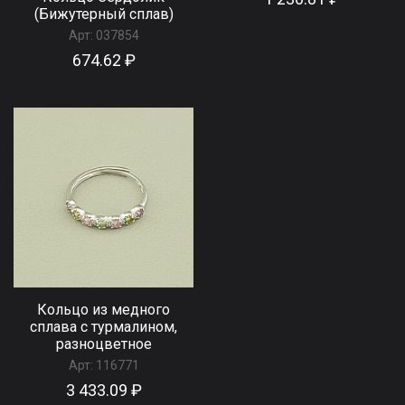
(Бижутерный сплав)
Арт:
037854
674.62 ₽
Кольцо из медного
сплава с турмалином,
разноцветное
Арт:
116771
3 433.09 ₽