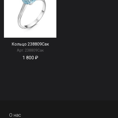
Кольцо 238809Сак
Арт:
238809Сак
1 800 ₽
О нас