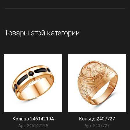
Товары этой категории
Кольцо 24614219А
Кольцо 2407727
Арт:
24614219А
Арт:
2407727