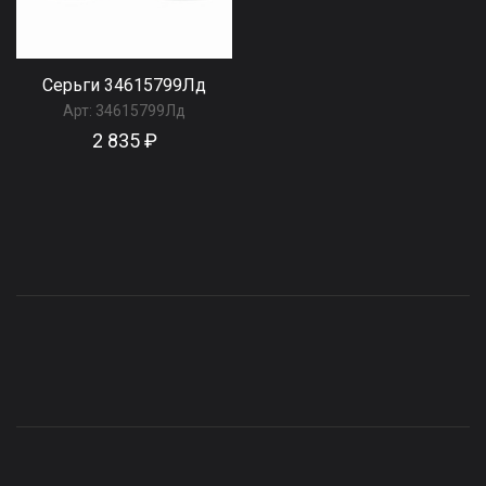
Серьги 34615799Лд
Арт:
34615799Лд
2 835 ₽