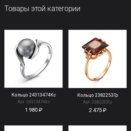
Товары этой категории
Кольцо 24313474Кс
Кольцо 2382253Гр
Арт:
24313474Кс
Арт:
2382253Гр
1 980 ₽
2 475 ₽