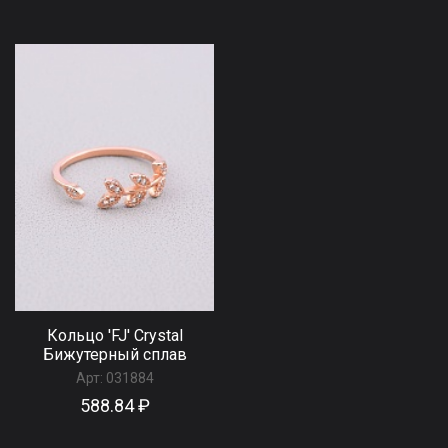
Кольцо 'FJ' Сrystal
Бижутерный сплав
Арт:
031884
588.84 ₽