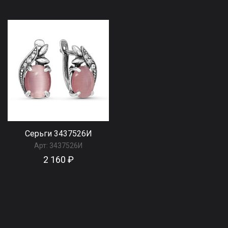
Серьги 3437526И
Арт:
3437526И
2 160 ₽