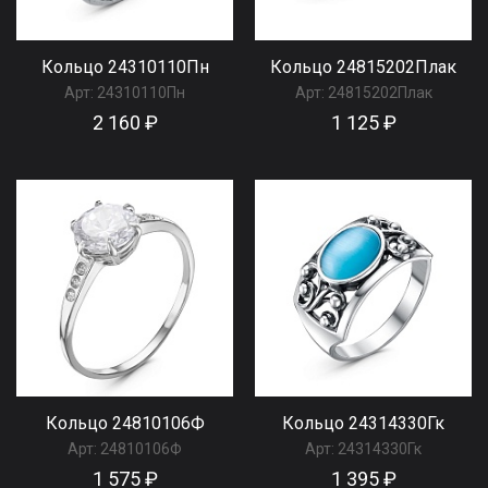
Кольцо 24310110Пн
Кольцо 24815202Плак
Арт:
24310110Пн
Арт:
24815202Плак
2 160 ₽
1 125 ₽
Кольцо 24810106Ф
Кольцо 24314330Гк
Арт:
24810106Ф
Арт:
24314330Гк
1 575 ₽
1 395 ₽