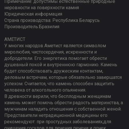
Примечание: допустимы естественные природные
неровности на поверхности камня
Юридическая информация
Страна производства: Республика Беларусь
Производитель:Бразилия
АМЕТИСТ
У многих народов Аметист является символом
миролюбия, чистосердечия, искренности и
добродетели. Его энергетика помогает обрести
душевный покой и внутреннюю гармонию. Камень
будет способствовать дружеским контактам,
деловым встречам, которые обязательно завершатся
успехом. Считается, что камень способен защитить
человека от алкогольного опьянения.
В древности верили, что бесплодным женщинам
камень может помочь обрести радость материнства, а
мужчинам наладить отношения с собственной женой.
Представители нетрадиционной медицины его
рекомендуют: при простудных заболеваниях;для
очищения сосудов;для лечения печени и почек,