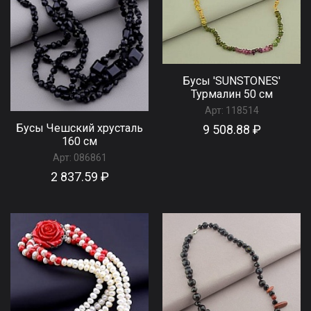
Бусы 'SUNSTONES'
Турмалин 50 см
Арт:
118514
Бусы Чешский хрусталь
9 508.88 ₽
160 см
Арт:
086861
2 837.59 ₽