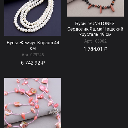
Бусы 'SUNSTONES'
Сердолик Яшма Чешский
хрусталь 49 см
Арт:
106982
Бусы Жемчуг Коралл 44
см
1 784.01 ₽
Арт:
079245
6 742.92 ₽