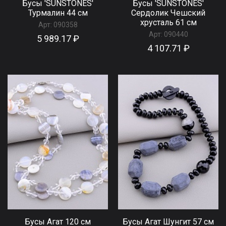
Бусы 'SUNSTONES'
Бусы 'SUNSTONES'
Турмалин 44 см
Сердолик Чешский
хрусталь 61 см
Арт:
090358
Арт:
090440
5 989.17 ₽
4 107.71 ₽
Бусы Агат 120 см
Бусы Агат Шунгит 57 см