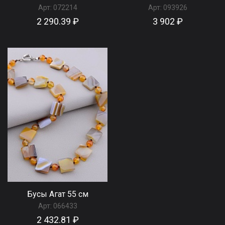
Арт:
072214
Арт:
093926
2 290.39 ₽
3 902 ₽
Бусы Агат 55 см
Арт:
066433
2 432.81 ₽