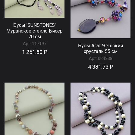
Бусы 'SUNSTONES'
Муранское стекло Бисер
70 см
Арт:
117197
Бусы Агат Чешский
хрусталь 55 см
1 251.80 ₽
Арт:
024338
4 381.73 ₽