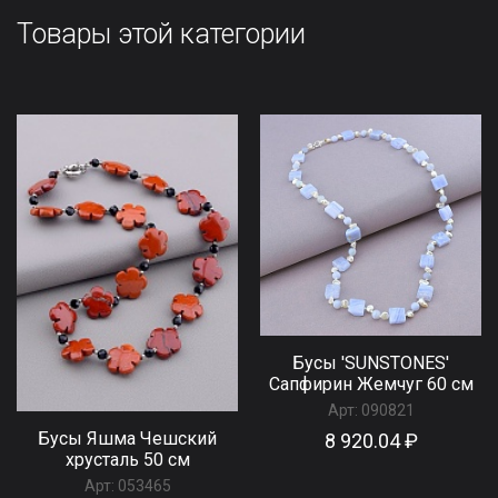
Товары этой категории
Бусы 'SUNSTONES'
Сапфирин Жемчуг 60 см
Арт:
090821
Бусы Яшма Чешский
8 920.04 ₽
хрусталь 50 см
Арт:
053465