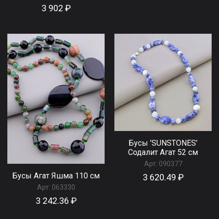
3 902 ₽
Бусы 'SUNSTONES'
Содалит Агат 52 см
Арт:
090377
Бусы Агат Яшма 110 см
3 620.49 ₽
Арт:
063330
3 242.36 ₽