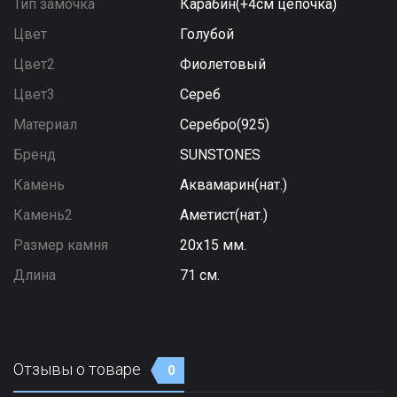
Тип замочка
Карабин(+4см цепочка)
Цвет
Голубой
Цвет2
Фиолетовый
Цвет3
Сереб
Материал
Серебро(925)
Бренд
SUNSTONES
Камень
Аквамарин(нат.)
Камень2
Аметист(нат.)
Размер камня
20х15 мм.
Длина
71 см.
Отзывы о товаре
0