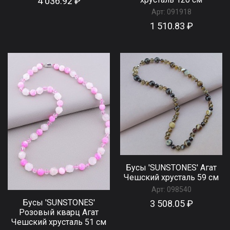
4 036.92 ₽
Арт:
091918
1 510.83 ₽
Бусы 'SUNSTONES' Агат
Чешский хрусталь 59 см
Арт:
098540
Бусы 'SUNSTONES'
3 508.05 ₽
Розовый кварц Агат
Чешский хрусталь 51 см