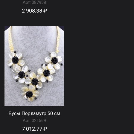
Арт:
087958
2 908.38 ₽
Бусы Перламутр 50 см
Арт:
021569
7 012.77 ₽