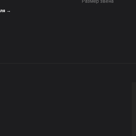
Размер звена
еля →