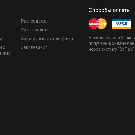
Способы оплаты
Распродажа
Хиты продаж
Наличными или банков
и
Христианская атрибутика
получении, онлайн бан
й с
Заболевания
через систему "BePaid"
мнями