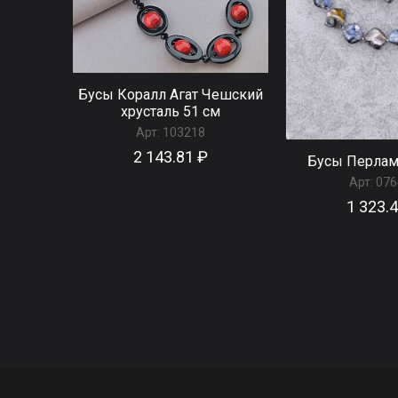
Бусы Коралл Агат Чешский
хрусталь 51 см
Арт:
103218
2 143.81 ₽
Бусы Перлам
Арт:
076
1 323.