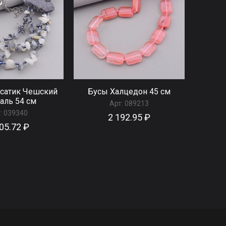
сатик Чешский
Бусы Халцедон 45 см
аль 54 см
Арт:
089213
:
039340
2 192.95 ₽
05.72 ₽