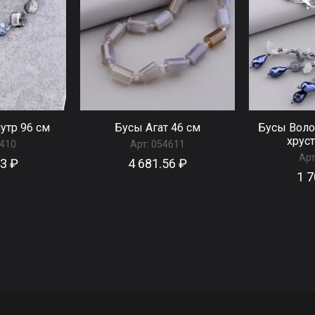
утр 96 см
Бусы Агат 46 см
Бусы Воло
хруст
410
Арт:
054611
Арт
43 ₽
4 681.56 ₽
1 7