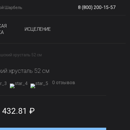
8 (800) 200-15-57
ой Шарбель
S
phone
КАЯ
ИСЦЕЛЕНИЕ
КА
шский хрусталь 52 см
ий хрусталь 52 см
0 отзывов
 432.81 ₽