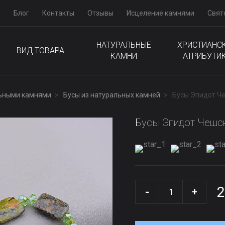
м
Блог
Контакты
Отзывы
Исцеление камнями
Свят
НАТУРАЛЬНЫЕ
ХРИСТИАНС
ВИД ТОВАРА
КАМНИ
АТРИБУТИ
льными камнями
Бусы из натуральных камней
Бусы Эпидот Че
Бусы Эпидот Чешск
2
-
+