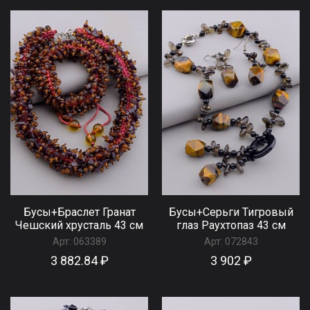
Бусы+Браслет Гранат
Бусы+Серьги Тигровый
Чешский хрусталь 43 см
глаз Раухтопаз 43 см
Арт:
063389
Арт:
072843
3 882.84 ₽
3 902 ₽