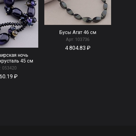
Бусы Агат 46 см
Арт:
103736
4 804.83 ₽
ирская ночь
русталь 45 см
:
053420
60.19 ₽