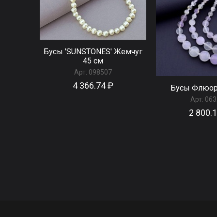
Бусы 'SUNSTONES' Жемчуг
45 см
Арт:
098507
4 366.74 ₽
Бусы Флюор
Арт:
063
2 800.