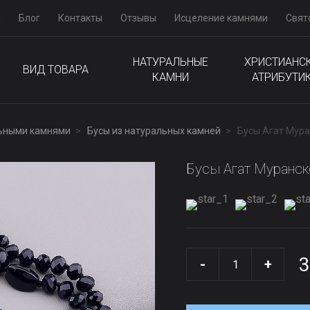
м
Блог
Контакты
Отзывы
Исцеление камнями
Свят
НАТУРАЛЬНЫЕ
ХРИСТИАНС
ВИД ТОВАРА
КАМНИ
АТРИБУТИ
льными камнями
Бусы из натуральных камней
Бусы Агат Мура
Бусы Агат Муранск
3
-
+