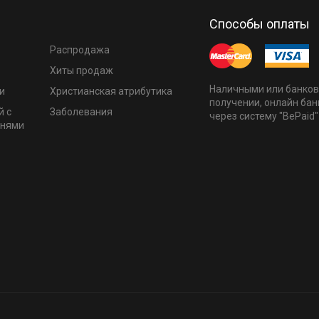
Способы оплаты
Распродажа
Хиты продаж
Наличными или банков
и
Христианская атрибутика
получении, онлайн бан
й с
Заболевания
через систему "BePaid"
мнями