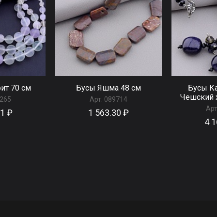
ит 70 см
Бусы Яшма 48 см
Бусы Ка
Чешский х
265
Арт:
089714
Арт
11 ₽
1 563.30 ₽
4 1