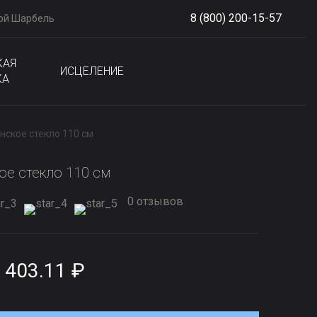
8 (800) 200-15-57
ой Шарбель
S
phone
КАЯ
ИСЦЕЛЕНИЕ
КА
нское стекло 110 см
ое стекло 110 см
0 отзывов
 403.11 ₽