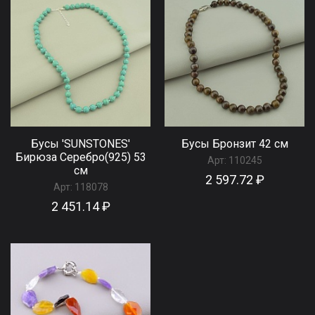
Бусы 'SUNSTONES'
Бусы Бронзит 42 см
Бирюза Серебро(925) 53
Арт:
110245
см
2 597.72 ₽
Арт:
118078
2 451.14 ₽