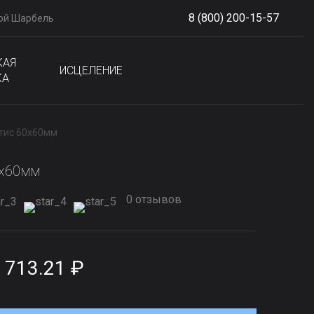
8 (800) 200-15-57
ой Шарбель
S
phone
КАЯ
ИСЦЕЛЕНИЕ
КА
тис 60x60мм
0x60мм
0 отзывов
 713.21 ₽