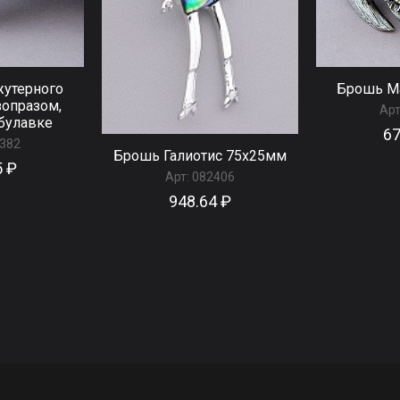
жутерного
Брошь Ма
зопразом,
Арт
 булавке
67
382
Брошь Галиотис 75x25мм
5 ₽
Арт:
082406
948.64 ₽