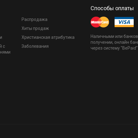
Способы оплаты
Распродажа
Хиты продаж
Наличными или банков
и
Христианская атрибутика
получении, онлайн бан
й с
Заболевания
через систему "BePaid"
мнями