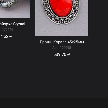
йорка Сrystal
:
079446
4.62 ₽
Брошь Коралл 45x25мм
Арт:
070098
539.70 ₽