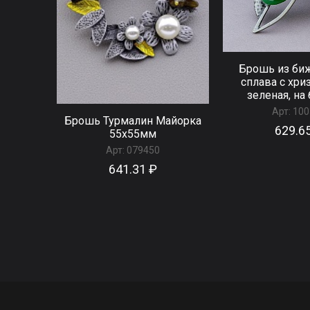
Брошь из би
сплава с хри
зеленая, на
Арт:
100
Брошь Турмалин Майорка
629.6
55х55мм
Арт:
079450
641.31 ₽