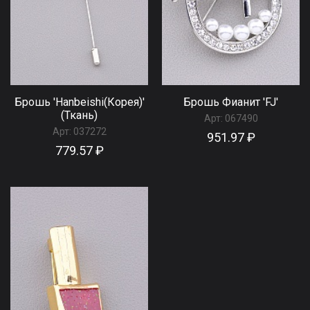
Брошь 'Hanbeishi(Корея)'
Брошь Фианит 'FJ'
(Ткань)
Арт:
067490
Арт:
037272
951.97 ₽
779.57 ₽