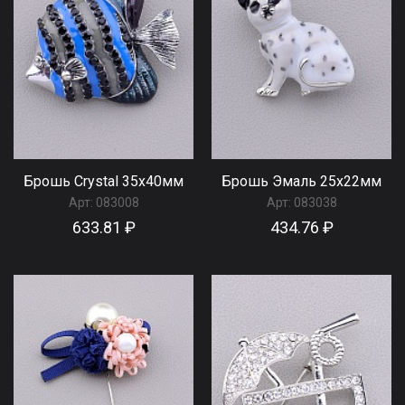
Брошь Сrystal 35x40мм
Брошь Эмаль 25x22мм
Арт:
083008
Арт:
083038
633.81 ₽
434.76 ₽