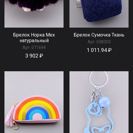
Брелок Норка Мех
Брелок Сумочка Ткань
натуральный
Арт:
038303
Арт:
071694
1 011.94 ₽
3 902 ₽