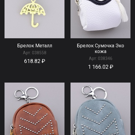
Брелок Металл
Брелок Сумочка Эко
кожа
Арт:
038558
Арт:
038346
618.82 ₽
1 166.02 ₽