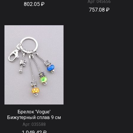
Арт:
045656
802.05 ₽
757.08 ₽
Брелок 'Vogue'
Бижутерный сплав 9 см
Арт:
035588
1 049.42 ₽