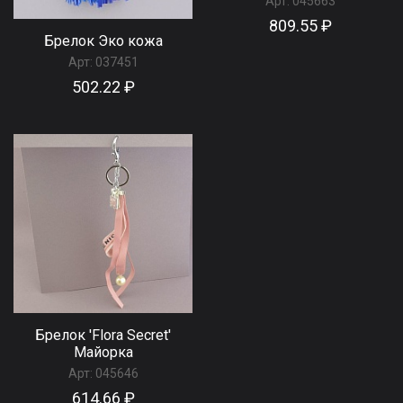
Арт:
045663
809.55 ₽
Брелок Эко кожа
Арт:
037451
502.22 ₽
Брелок 'Flora Secret'
Майорка
Арт:
045646
614.66 ₽