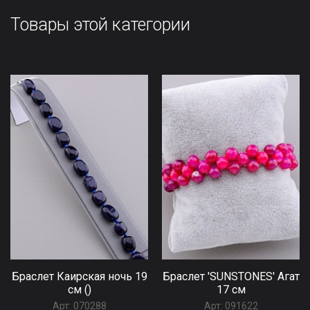
Товары этой категории
Браслет Каирская ночь 19
Браслет 'SUNSTONES' Агат
см ()
17 см
Арт:
070288
Арт:
091622