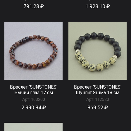
791.23 ₽
1 923.10 ₽
Браслет 'SUNSTONES'
Браслет 'SUNSTONES'
Бычий глаз 17 см
Шунгит Яшма 18 см
Арт:
103200
Арт:
112520
2 990.84 ₽
869.52 ₽