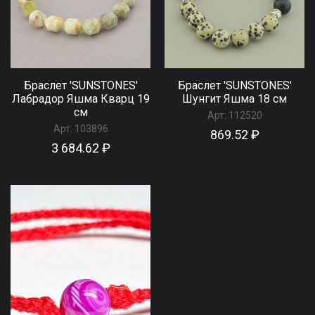
Браслет 'SUNSTONES'
Браслет 'SUNSTONES'
Лабрадор Яшма Кварц 19
Шунгит Яшма 18 см
см
Арт:
112520
Арт:
103896
869.52 ₽
3 684.62 ₽