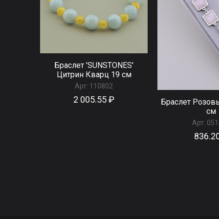
Браслет 'SUNSTONES'
Цитрин Кварц 19 см
Арт:
110802
2 005.55 ₽
Браслет Розов
см
Арт:
051
836.2