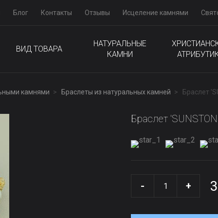
м
Блог
Контакты
Отзывы
Исцеление камнями
Свят
НАТУРАЛЬНЫЕ
ХРИСТИАНС
ВИД ТОВАРА
КАМНИ
АТРИБУТИ
льными камнями
Браслеты из натуральных камней
Браслет '
Браслет 'SUNSTONE
3
-
+