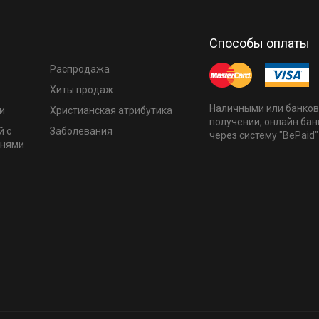
Способы оплаты
Распродажа
Хиты продаж
Наличными или банков
и
Христианская атрибутика
получении, онлайн бан
й с
Заболевания
через систему "BePaid"
мнями