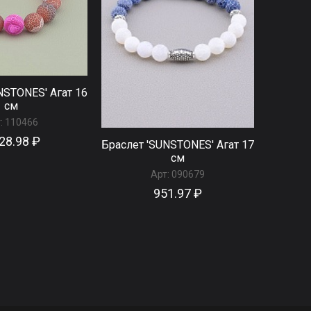
NSTONES' Агат 16
см
:
110466
28.98 ₽
Браслет 'SUNSTONES' Агат 17
см
Арт:
090679
951.97 ₽