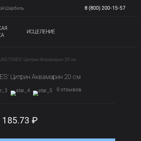
8 (800) 200-15-57
ой Шарбель
S
phone
КАЯ
ИСЦЕЛЕНИЕ
КА
SUNSTONES' Цитрин Аквамарин 20 см
S' Цитрин Аквамарин 20 см
0 отзывов
 185.73 ₽