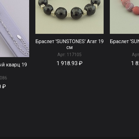
Браслет 'SUNSTONES' Агат 19
Браслет 'SU
см
Арт:
117105
Арт
1 918.93 ₽
1 8
ый кварц 19
086
0 ₽