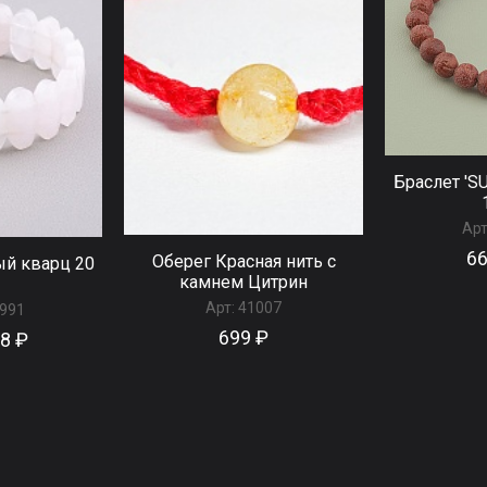
Браслет 'S
Арт
66
Оберег Красная нить с
ый кварц 20
камнем Цитрин
Арт:
41007
991
699 ₽
58 ₽