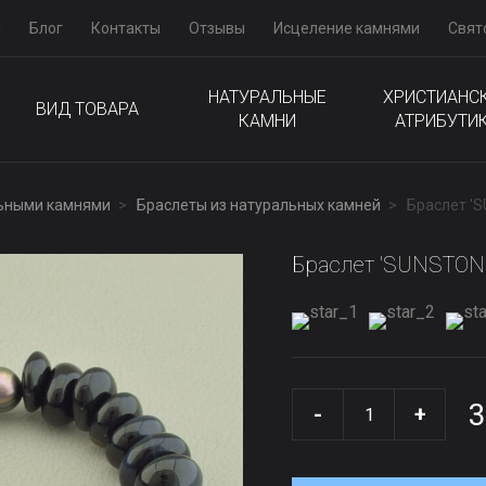
м
Блог
Контакты
Отзывы
Исцеление камнями
Свят
НАТУРАЛЬНЫЕ
ХРИСТИАНС
ВИД ТОВАРА
КАМНИ
АТРИБУТИ
льными камнями
Браслеты из натуральных камней
Браслет '
Браслет 'SUNSTONE
3
-
+