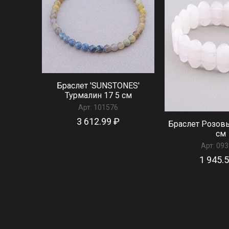
Браслет 'SUNSTONES'
Турмалин 17 5 см
Арт:
101576
3 612.99 ₽
Браслет Розов
см
Арт:
093
1 945.