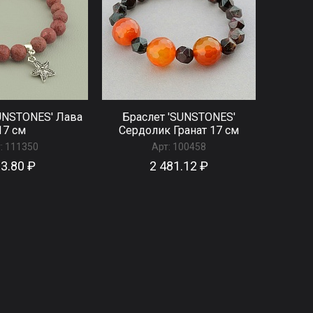
UNSTONES' Лава
Браслет 'SUNSTONES'
17 см
Сердолик Гранат 17 см
:
111350
Арт:
100458
3.80 ₽
2 481.12 ₽