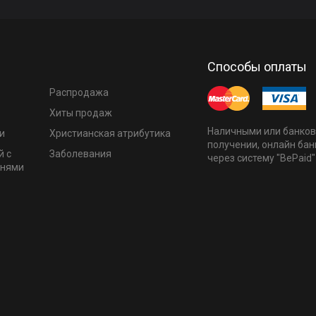
Способы оплаты
Распродажа
Хиты продаж
Наличными или банков
и
Христианская атрибутика
получении, онлайн бан
й с
Заболевания
через систему "BePaid"
мнями