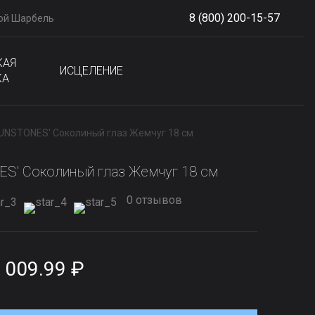
8 (800) 200-15-57
ой Шарбель
S
phone
КАЯ
ИСЦЕЛЕНИЕ
КА
SUNSTONES' Соколиный глаз Жемчуг 18 см
S' Соколиный глаз Жемчуг 18 см
0 отзывов
 009.99 ₽