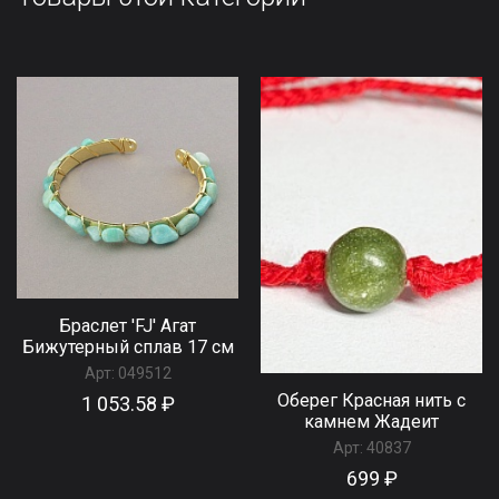
Браслет 'FJ' Агат
Бижутерный сплав 17 см
Арт:
049512
Оберег Красная нить с
1 053.58 ₽
камнем Жадеит
Арт:
40837
699 ₽