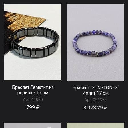
Браслет Гематит на
Браслет 'SUNSTONES'
резинке 17 см
Иолит 17 см
Арт:
41026
Арт:
096372
799 ₽
3 073.29 ₽