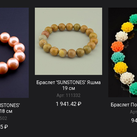
Браслет 'SUNSTONES' Яшма
19 см
Арт:
111332
1 941.42 ₽
Браслет По
NSTONES'
18 см
Арт
502
94
05 ₽