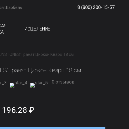
8 (800) 200-15-57
ой Шарбель
S
phone
КАЯ
ИСЦЕЛЕНИЕ
КА
SUNSTONES' Гранат Циркон Кварц 18 см
S' Гранат Циркон Кварц 18 см
0 отзывов
 196.28 ₽