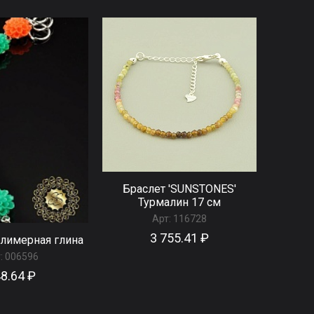
Браслет 'SUNSTONES'
Турмалин 17 см
Арт:
116728
3 755.41 ₽
лимерная глина
:
006596
8.64 ₽