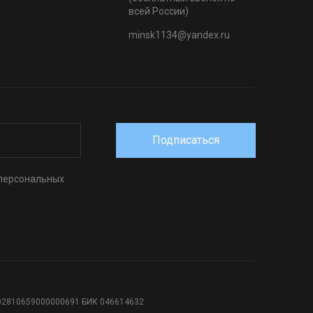
всей России)
minsk1134@yandex.ru
Подписаться
 персональных
802810659000000691 БИК 046614632