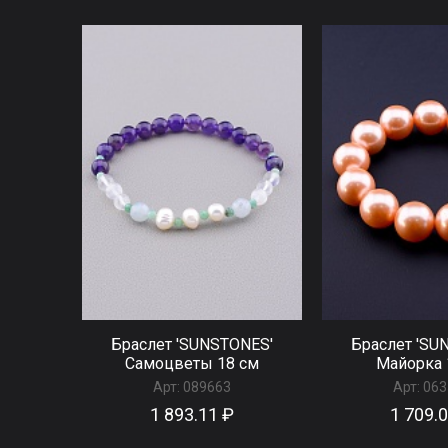
Браслет 'SUNSTONES'
Браслет 'SU
Самоцветы 18 см
Майорка 
Арт:
089663
Арт:
063
1 893.11 ₽
1 709.