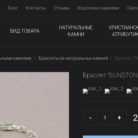
м
Блог
Контакты
Отзывы
Исцеление камнями
Свят
НАТУРАЛЬНЫЕ
ХРИСТИАНС
ВИД ТОВАРА
КАМНИ
АТРИБУТИ
льными камнями
Браслеты из натуральных камней
Браслет '
Браслет 'SUNSTONE
2
-
+