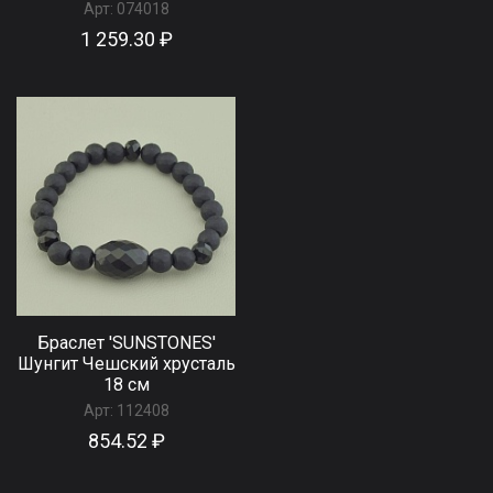
Арт:
074018
1 259.30 ₽
Браслет 'SUNSTONES'
Шунгит Чешский хрусталь
18 см
Арт:
112408
854.52 ₽