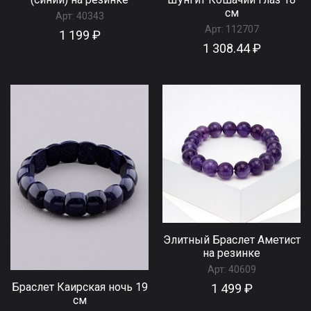
см
Арт:
40343
Арт:
112707
1 199 ₽
1 308.44 ₽
Элитный Браслет Аметист
на резинке
Арт:
40609
Браслет Каирская ночь 19
1 499 ₽
см