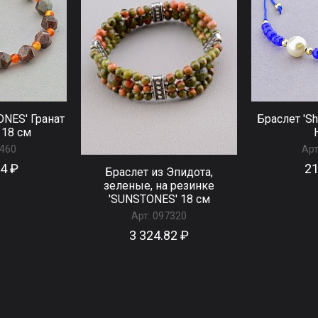
ONES' Гранат
Браслет 'S
 18 см
460
Арт
84 ₽
21
Браслет из Эпидота,
зеленые, на резинке
'SUNSTONES' 18 см
Арт:
097320
3 324.82 ₽