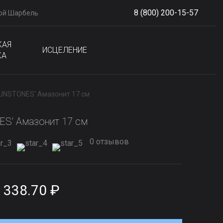
8 (800) 200-15-57
ой Шарбель
S
phone
КАЯ
ИСЦЕЛЕНИЕ
КА
SUNSTONES' Амазонит 17 см
S' Амазонит 17 см
0 отзывов
 338.70 ₽