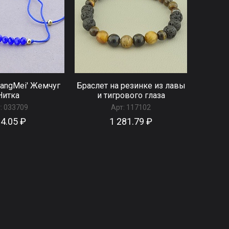
hangMei' Жемчуг
Браслет на резинке из лавы
Нитка
и тигрового глаза
:
033709
Арт:
117102
4.05 ₽
1 281.79 ₽