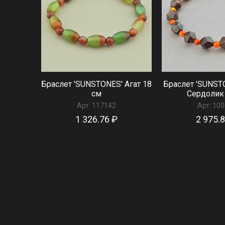
Браслет 'SUNSTONES' Агат 18
Браслет 'SUNST
см
Сердолик
Арт:
117142
Арт:
100
1 326.76 ₽
2 975.