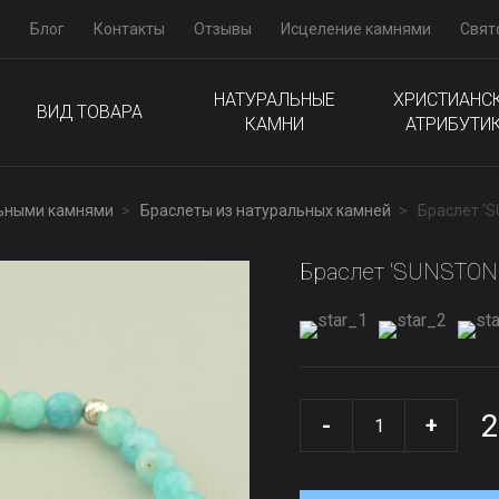
м
Блог
Контакты
Отзывы
Исцеление камнями
Свят
НАТУРАЛЬНЫЕ
ХРИСТИАНС
ВИД ТОВАРА
КАМНИ
АТРИБУТИ
льными камнями
Браслеты из натуральных камней
Браслет '
Браслет 'SUNSTONE
2
-
+