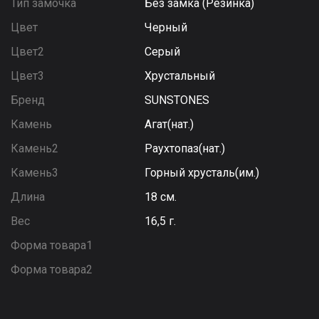
Тип замочка
Без замка (Резинка)
Цвет
Черный
Цвет2
Серый
Цвет3
Хрустальный
Бренд
SUNSTONES
Камень
Агат(нат.)
Камень2
Раухтопаз(нат.)
Камень3
Горный хрусталь(им.)
Длина
18 см.
Вес
16,5 г.
Форма товара1
Форма товара2