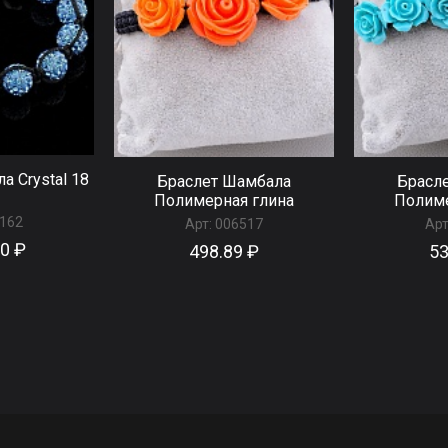
а Сrystal 18
Браслет Шамбала
Брасл
Полимерная глина
Полиме
162
Арт:
006517
Арт
90 ₽
498.89 ₽
53