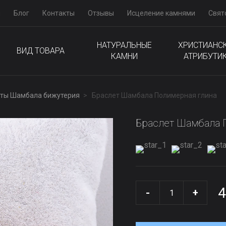
м
Блог
Контакты
Отзывы
Исцеление камнями
Свят
НАТУРАЛЬНЫЕ
ХРИСТИАНС
ВИД ТОВАРА
КАМНИ
АТРИБУТИ
ты Шамбала бижутерия
Браслет Шамбала Полимерная глина
Браслет Шамбала 
4
-
+