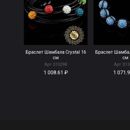
Браслет Шамбала Crystal 16
Браслет Шамбал
см
см
Арт:
010298
Арт:
013
1 008.61 ₽
1 071.