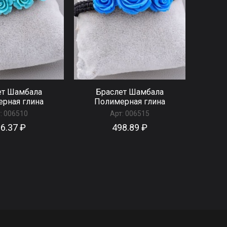
ет Шамбала
Браслет Шамбала
рная глина
Полимерная глина
:
006510
Арт:
006515
6.37 ₽
498.89 ₽