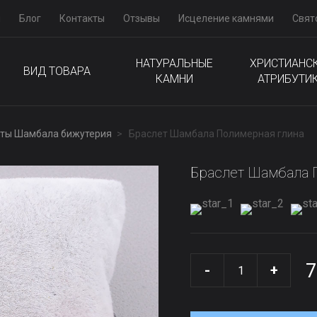
м
Блог
Контакты
Отзывы
Исцеление камнями
Свят
НАТУРАЛЬНЫЕ
ХРИСТИАНС
ВИД ТОВАРА
КАМНИ
АТРИБУТИ
ты Шамбала бижутерия
Браслет Шамбала Полимерная глина
Браслет Шамбала 
7
-
+