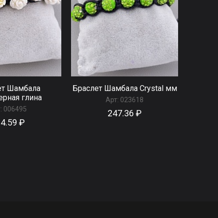
ет Шамбала
Браслет Шамбала Сrystal мм
рная глина
Арт:
023618
:
006495
247.36 ₽
4.59 ₽