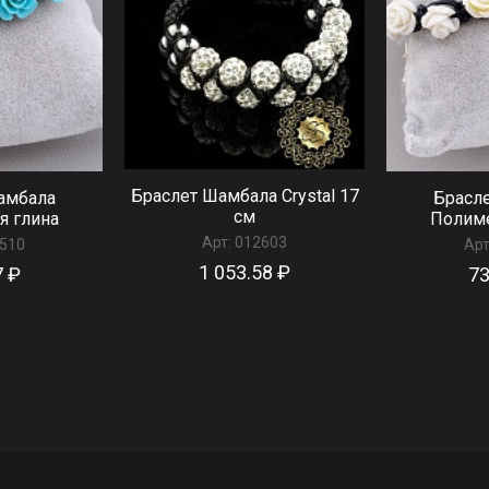
Браслет Шамбала Сrystal 17
амбала
Брасл
см
я глина
Полиме
Арт:
012603
510
Арт
1 053.58 ₽
7 ₽
73