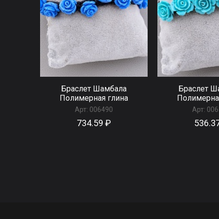
Браслет Шамбала
Браслет Ш
Полимерная глина
Полимерна
Арт:
006490
Арт:
006
734.59 ₽
536.3