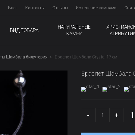
м
Блог
Контакты
Отзывы
Исцеление камнями
Свят
НАТУРАЛЬНЫЕ
ХРИСТИАНС
ВИД ТОВАРА
КАМНИ
АТРИБУТИ
ты Шамбала бижутерия
Браслет Шамбала Crystal 17 см
Браслет Шамбала C
1
-
+