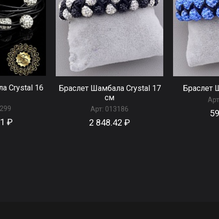
а Crystal 16
Браслет Шамбала Сrystal 17
Браслет 
см
Арт
299
Арт:
013186
59
61 ₽
2 848.42 ₽