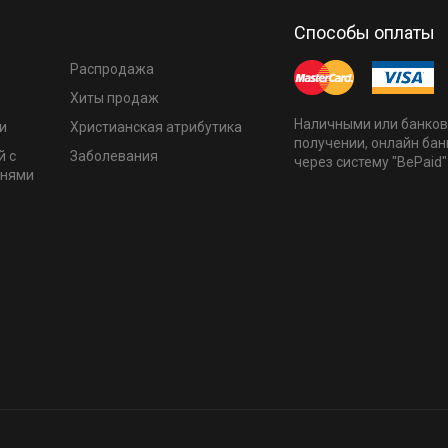
Способы оплаты
Распродажа
Хиты продаж
Наличными или банков
и
Христианская атрибутика
получении, онлайн бан
й с
Заболевания
через систему "BePaid"
мнями