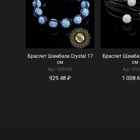
Браслет Шамбала Crystal 17
Браслет Шамбал
см
см
Арт:
009399
Арт:
010
929.48 ₽
1 008.