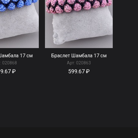
Шамбала 17 см
Браслет Шамбала 17 см
:
020868
Арт:
020863
9.67 ₽
599.67 ₽