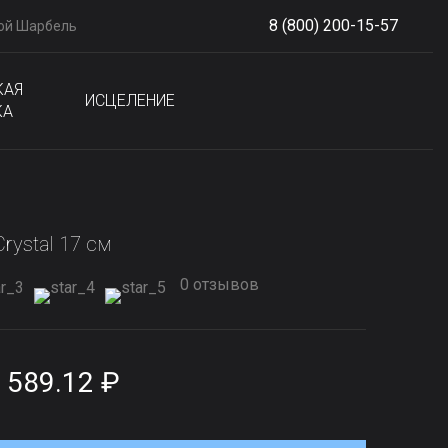
8 (800) 200-15-57
ой Шарбель
S
phone
КАЯ
ИСЦЕЛЕНИЕ
КА
rystal 17 см
0 отзывов
 589.12 ₽