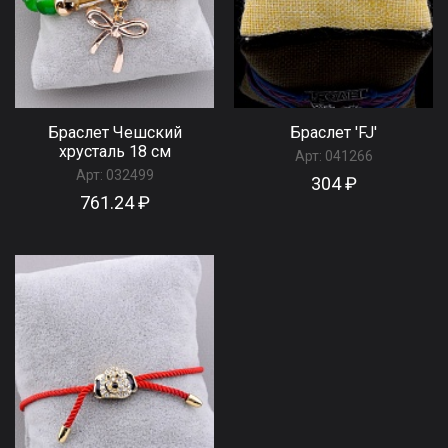
Браслет Чешский
Браслет 'FJ'
хрусталь 18 см
Арт:
041266
Арт:
032499
304 ₽
761.24 ₽