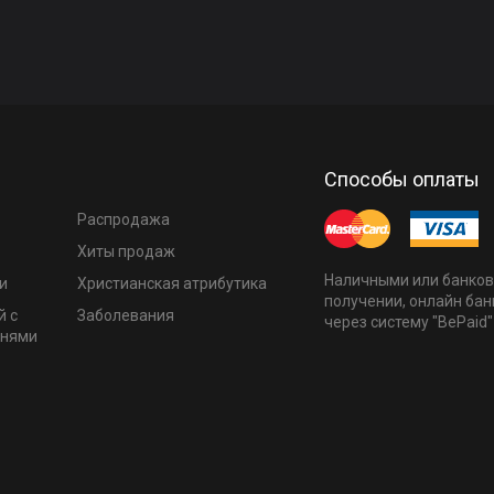
Способы оплаты
Распродажа
Хиты продаж
Наличными или банков
и
Христианская атрибутика
получении, онлайн бан
й с
Заболевания
через систему "BePaid"
мнями