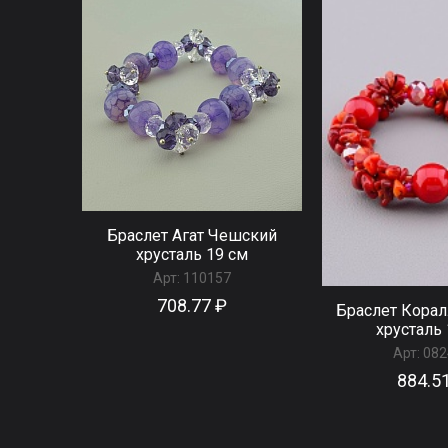
Браслет Агат Чешский
хрусталь 19 см
Арт:
110157
708.77 ₽
Браслет Кора
хрусталь 
Арт:
082
884.5