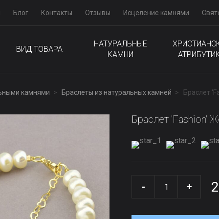
м
Блог
Контакты
Отзывы
Исцеление камнями
Свят
НАТУРАЛЬНЫЕ
ХРИСТИАНС
ВИД ТОВАРА
КАМНИ
АТРИБУТИ
льными камнями
Браслеты из натуральных камней
Браслет 'F
Браслет 'Fashion' 
2
-
+