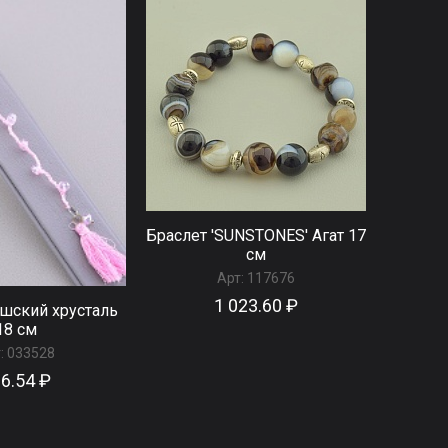
Браслет 'SUNSTONES' Агат 17
см
Арт:
117676
1 023.60 ₽
шский хрусталь
18 см
:
033528
6.54 ₽