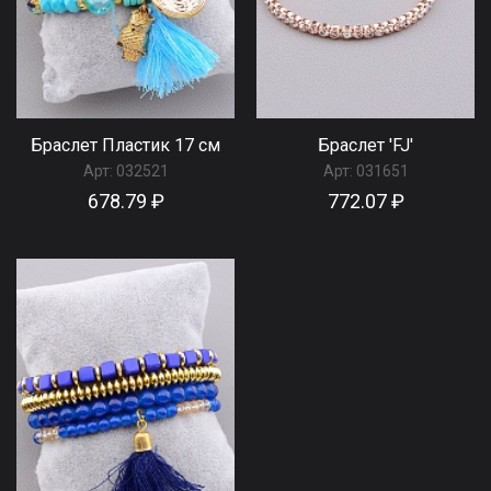
Браслет Пластик 17 см
Браслет 'FJ'
Арт:
032521
Арт:
031651
678.79 ₽
772.07 ₽