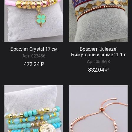
Браслет Сrystal 17 см
Браслет 'Juleeze'
Бижутерный сплав11 1 г
Арт:
023456
Арт:
050698
472.24 ₽
832.04 ₽