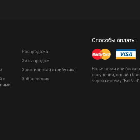
Способы оплаты
Распродажа
Хиты продаж
Наличными или банков
и
Христианская атрибутика
получении, онлайн бан
й с
Заболевания
через систему "BePaid"
мнями