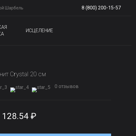
8 (800) 200-15-57
ой Шарбель
S
phone
КАЯ
ИСЦЕЛЕНИЕ
КА
нит Сrystal 20 см
0 отзывов
 128.54 ₽