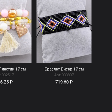
Пластик 17 см
Браслет Бисер 17 см
:
032517
Арт:
033807
6.25 ₽
719.60 ₽