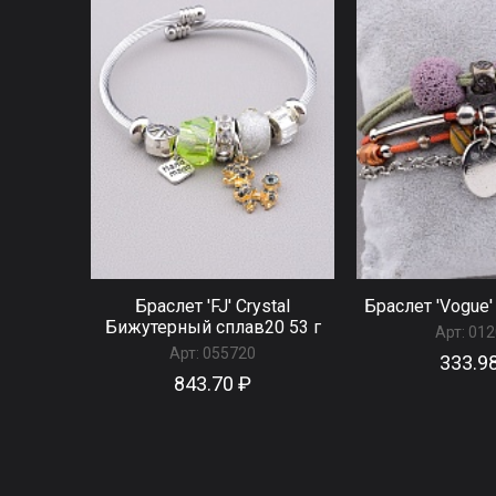
Браслет 'FJ' Сrystal
Браслет 'Vogue'
Бижутерный сплав20 53 г
Арт:
012
Арт:
055720
333.9
843.70 ₽