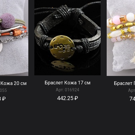
Браслет Кожа 17 см
 Кожа 20 см
Браслет 
Арт:
016924
055
Арт
442.25 ₽
8 ₽
74