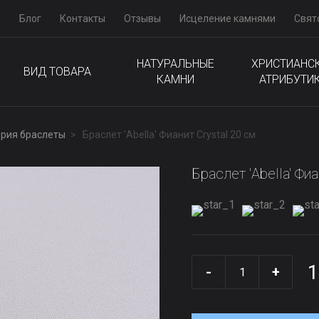
м
Блог
Контакты
Отзывы
Исцеление камнями
Свят
НАТУРАЛЬНЫЕ
ХРИСТИАНС
ВИД ТОВАРА
КАМНИ
АТРИБУТИ
рия браслеты
Браслет 'Abella' Фианит Сrystal 20 см
Браслет 'Abella' Фиа
1
-
+